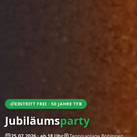
EINTRITT FREI · 50 JAHRE TFB
Jubiläums­­
party
25.07.2026 · ab 18 Uhr
Tennisanlage Böbingen