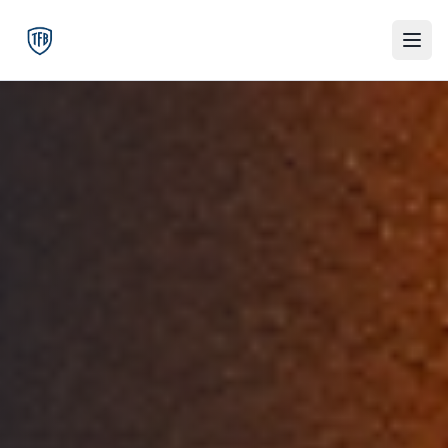
Tennisfreunde Böbingen e.V. – Tennisverein im Remstal seit