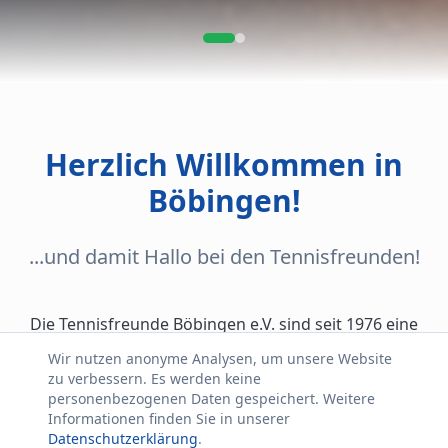
Herzlich Willkommen in
Böbingen!
...und damit Hallo bei den Tennisfreunden!
Die Tennisfreunde Böbingen e.V. sind seit 1976 eine
feste Größe im Remstal und feiern in diesem Jahr ihr
Wir nutzen anonyme Analysen, um unsere Website
50-jähriges Jubiläum.
zu verbessern. Es werden keine
personenbezogenen Daten gespeichert. Weitere
Aktuell zählt unser Verein rund 200 aktive Mitglieder –
Informationen finden Sie in unserer
Datenschutzerklärung
.
vom Nachwuchsspieler bis zum erfahrenen