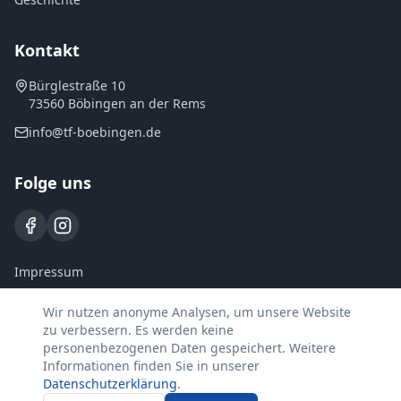
Kontakt
Bürglestraße 10
73560 Böbingen an der Rems
info@tf-boebingen.de
Folge uns
Impressum
Datenschutz
Wir nutzen anonyme Analysen, um unsere Website
zu verbessern. Es werden keine
personenbezogenen Daten gespeichert. Weitere
Informationen finden Sie in unserer
Datenschutzerklärung
.
©
2026
Tennisfreunde Böbingen e.V. Alle Rechte vorbehalten.